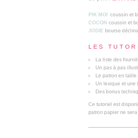
PIK MOI
coussin et b
COCON
coussin et bo
JODIE
bourse déclina
L E S T U T O R 
La liste des fourni
Un pas à pas illust
Le patron en taille
Un lexique et une 
Des bonus techniq
Ce tutoriel est dispo
patron papier ne sera 