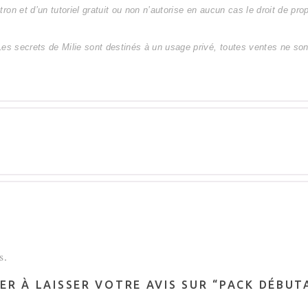
on et d’un tutoriel gratuit ou non n’autorise en aucun cas le droit de prop
Les secrets de Milie sont destinés à un usage privé, toutes ventes ne so
s.
IER À LAISSER VOTRE AVIS SUR “PACK DÉBU
”