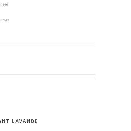
riété
nt pas
TANT LAVANDE