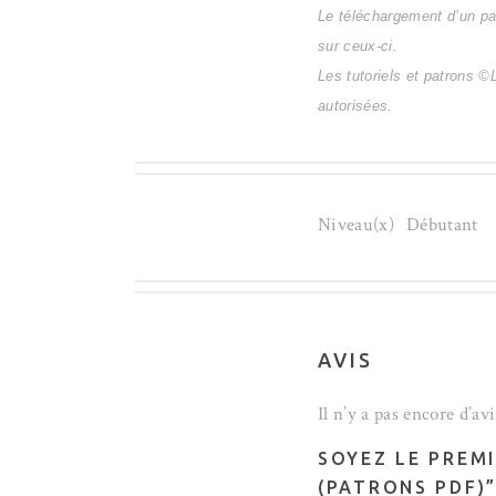
Le téléchargement d’un patr
sur ceux-ci.
Les tutoriels et patrons ©
autorisées.
Niveau(x)
Débutant
AVIS
Il n’y a pas encore d’avi
SOYEZ LE PREM
(PATRONS PDF)