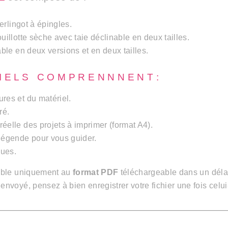
erlingot à épingles.
uillotte sèche avec taie déclinable en deux tailles.
ble en deux versions et en deux tailles.
I E L S C O M P R E N N N E N T :
tures et du matériel.
ré.
 réelle des projets à imprimer (format A4).
légende pour vous guider.
ues.
nible uniquement au
format PDF
téléchargeable dans un déla
envoyé, pensez à bien enregistrer votre fichier une fois celui