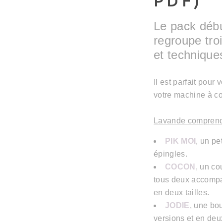
PDF)
Le pack déb
regroupe troi
et technique
Il est parfait pour
votre machine à co
Lavande comprend
PIK MOI
, un pe
épingles.
COCON
, un co
tous deux accompa
en deux tailles.
JODIE
, une bo
versions et en deux 