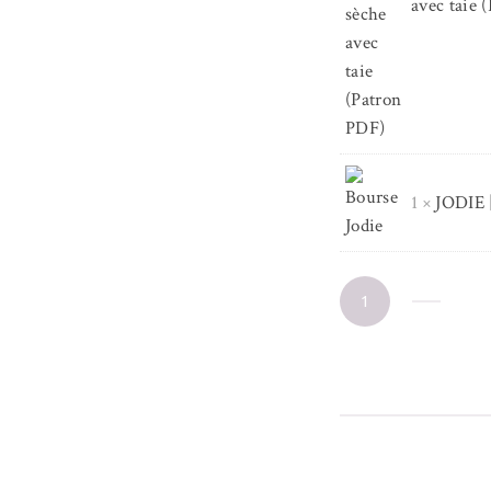
avec taie 
1 ×
JODIE 
Pack
Débutant
LAVANDE
(Patrons
PDF)
quantity