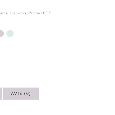
ires
,
Les packs
,
Patrons PDF
t
AVIS (0)