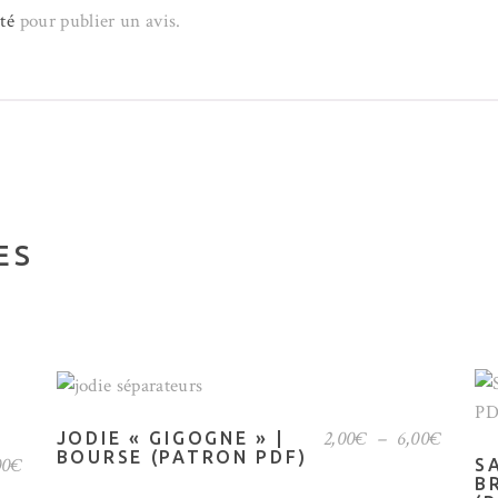
té
pour publier un avis.
ES
Ce
CHOIX DES OPTIONS
produit
Plage
2,00
€
–
6,00
€
JODIE « GIGOGNE » |
a
de
BOURSE (PATRON PDF)
Le
00
€
S
prix :
ix
prix
plusieurs
B
2,00€