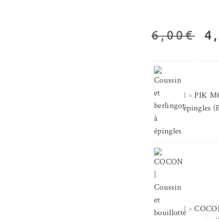
L
6,00
€
4
P
I
É
1 ×
PIK MOI
épingles (
6
1 ×
COCON 