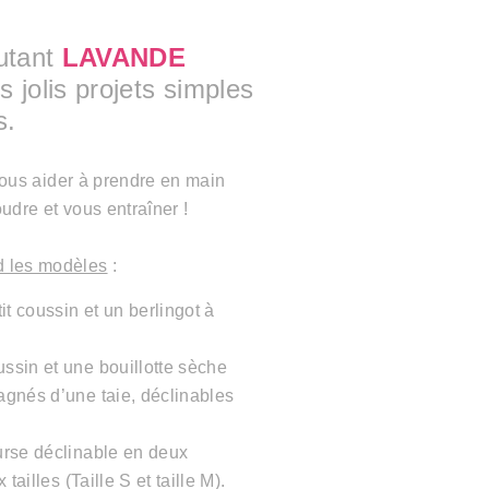
utant
LAVANDE
s jolis projets simples
s.
 vous aider à prendre en main
udre et vous entraîner !
 les modèles
:
tit coussin et un berlingot à
ussin et une bouillotte sèche
gnés d’une taie, déclinables
urse déclinable en deux
tailles (Taille S et taille M).