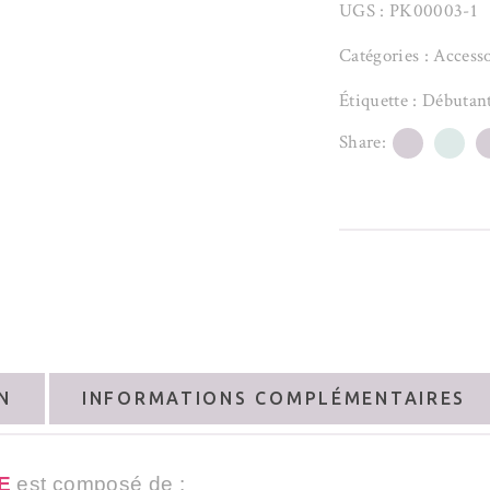
UGS :
PK00003-1
Catégories :
Accesso
Étiquette :
Débutan
Share:
N
INFORMATIONS COMPLÉMENTAIRES
E
est composé de :