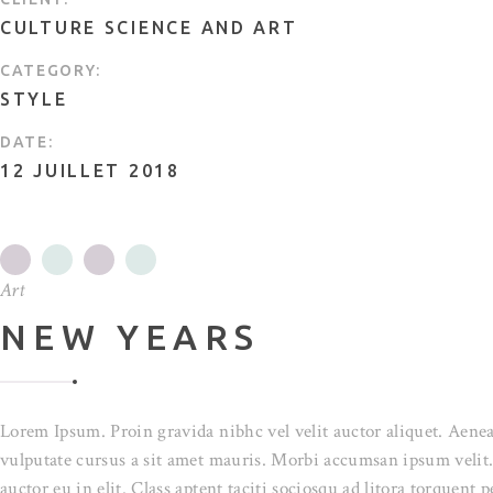
CULTURE SCIENCE AND ART
CATEGORY:
STYLE
DATE:
12 JUILLET 2018
Art
NEW YEARS
Lorem Ipsum. Proin gravida nibhc vel velit auctor aliquet. Aenea
vulputate cursus a sit amet mauris. Morbi accumsan ipsum velit.
auctor eu in elit. Class aptent taciti sociosqu ad litora torquent