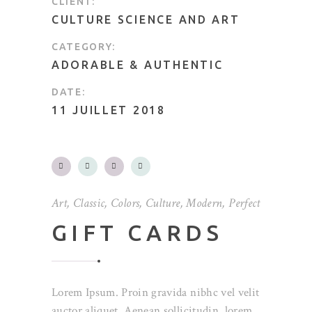
CLIENT:
CULTURE SCIENCE AND ART
CATEGORY:
ADORABLE
&
AUTHENTIC
DATE:
11 JUILLET 2018
Art
,
Classic
,
Colors
,
Culture
,
Modern
,
Perfect
GIFT CARDS
Lorem Ipsum. Proin gravida nibhc vel velit
auctor aliquet. Aenean sollicitudin, lorem